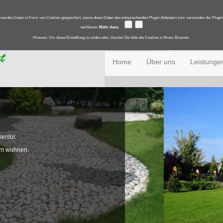
i werden Daten in Form von Cookies gespeichert, sowie diese Daten den entsprechenden Plugin-Anbietern zum verwenden der Plugins 
nachlesen.
Mehr dazu.
Hinweis: Um diese Einstellung zu widerrufen, löschen Sie bitte die Cookies in Ihrem Browser.
Home
Über uns
Leistunge
sentür.
ihm wohnen.