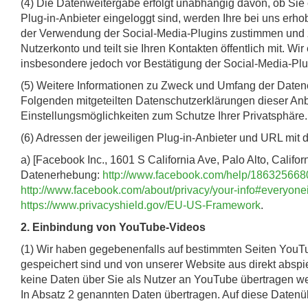
(4) Die Datenweitergabe erfolgt unabhängig davon, ob Sie 
Plug-in-Anbieter eingeloggt sind, werden Ihre bei uns er
der Verwendung der Social-Media-Plugins zustimmen und z. B
Nutzerkonto und teilt sie Ihren Kontakten öffentlich mit.
insbesondere jedoch vor Bestätigung der Social-Media-Plu
(5) Weitere Informationen zu Zweck und Umfang der Datene
Folgenden mitgeteilten Datenschutzerklärungen dieser Anbi
Einstellungsmöglichkeiten zum Schutze Ihrer Privatsphäre.
(6) Adressen der jeweiligen Plug-in-Anbieter und URL mit
a) [Facebook Inc., 1601 S California Ave, Palo Alto, Calif
Datenerhebung:
http://www.facebook.com/help/18632566
http://www.facebook.com/about/privacy/your-info#everyone
https://www.privacyshield.gov/EU-US-Framework
.
2. Einbindung von YouTube-Videos
(1) Wir haben gegebenenfalls auf bestimmten Seiten YouT
gespeichert sind und von unserer Website aus direkt abspi
keine Daten über Sie als Nutzer an YouTube übertragen we
In Absatz 2 genannten Daten übertragen. Auf diese Datenüb