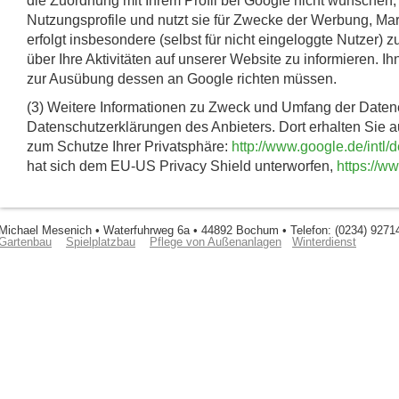
die Zuordnung mit Ihrem Profil bei Google nicht wünschen,
Nutzungsprofile und nutzt sie für Zwecke der Werbung, Ma
erfolgt insbesondere (selbst für nicht eingeloggte Nutzer
über Ihre Aktivitäten auf unserer Website zu informieren. I
zur Ausübung dessen an Google richten müssen.
(3) Weitere Informationen zu Zweck und Umfang der Datene
Datenschutzerklärungen des Anbieters. Dort erhalten Sie 
zum Schutze Ihrer Privatsphäre:
http://www.google.de/intl/d
hat sich dem EU-US Privacy Shield unterworfen,
https://w
Michael Mesenich • Waterfuhrweg 6a • 44892 Bochum • Telefon: (0234) 9271
Gartenbau
Spielplatzbau
Pflege von Außenanlagen
Winterdienst